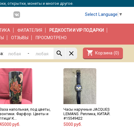
рки, открытки, монеты и многое другое.
Select Language
▼
ТИКА
ФИЛАТЕЛИЯ
РЕДКОСТИ И VIP ПОДАРКИ
ТЫ
ОТЗЫВЫ
ПРОСМОТРЕНО
shopping_cart
Корзина (
0
)
-
а:
Ваза напольная, под цветы,
Часы наручные JACQUES
зонтики. Фарфор. Цветы и
LEMANS. Реплика, КИТАЙ.
птица! К...
#15549422
45000 руб.
5000 руб.