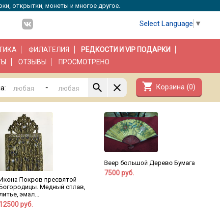
рки, открытки, монеты и многое другое.
Select Language
▼
ТИКА
ФИЛАТЕЛИЯ
РЕДКОСТИ И VIP ПОДАРКИ
ТЫ
ОТЗЫВЫ
ПРОСМОТРЕНО
shopping_cart
Корзина (
0
)
-
а:
Веер большой Дерево Бумага
7500 руб.
Икона Покров пресвятой
Богородицы. Медный сплав,
литье, эмал...
12500 руб.