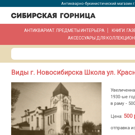
Антикварно-букинистический магазин г.
АНТИКВАРИАТ. ПРЕДМЕТЫ ИНТЕРЬЕРА
КНИГИ. ГА
АКСЕССУАРЫ ДЛЯ КОЛЛЕКЦИОН
Виды г. Новосибирска Школа ул. Красн
Увеличенна
1930-ые го
в раму - 500
500 
Цена:
отправка и