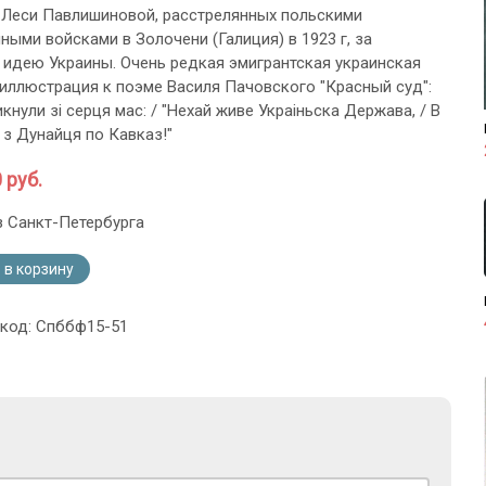
 Леси Павлишиновой, расстрелянных польскими
ными войсками в Золочени (Галиция) в 1923 г, за
идею Украины. Очень редкая эмигрантская украинская
 иллюстрация к поэме Василя Пачовского "Красный суд":
икнули зi серця мас: / "Нехай живе Украiньска Держава, / В
, з Дунайця по Кавказ!"
 руб.
з Санкт-Петербурга
 в корзину
 код: Спббф15-51