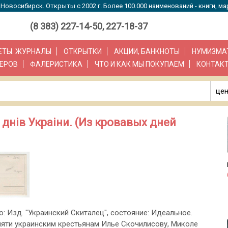
Новосибирск. Открыты с 2002 г. Более 100.000 наименований - книги, ма
(8 383) 227-14-50, 227-18-37
ЗЕТЫ. ЖУРНАЛЫ
ОТКРЫТКИ
АКЦИИ, БАНКНОТЫ
НУМИЗМА
ЕРОВ
ФАЛЕРИСТИКА
ЧТО И КАК МЫ ПОКУПАЕМ
КОНТАК
цен
 днiв Украiни. (Из кровавых дней
о: Изд. "Украинский Скиталец", состояние: Идеальное.
яти украинским крестьянам Илье Скочилисову, Миколе