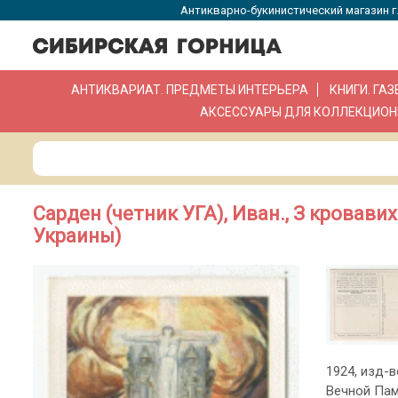
Антикварно-букинистический магазин г.
АНТИКВАРИАТ. ПРЕДМЕТЫ ИНТЕРЬЕРА
КНИГИ. ГА
АКСЕССУАРЫ ДЛЯ КОЛЛЕКЦИОН
Сарден (четник УГА), Иван., З кровавих
Украины)
1924, изд-в
Вечной Пам