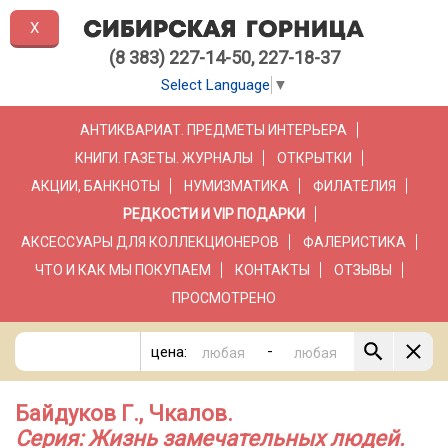
X
(8 383) 227-14-50, 227-18-37
Select Language
▼
АНТИКВАРИАТ. ПРЕДМЕТЫ ИНТЕРЬЕРА
КНИГИ. ГАЗЕТЫ. ЖУРНАЛЫ
ОТКРЫТКИ
АКЦИИ, БАНКНОТЫ
НУМИЗМАТИКА
ФИЛАТЕЛИЯ
РЕДКОСТИ И VIP ПОДАРКИ
АКСЕССУАРЫ ДЛЯ КОЛЛЕКЦИОНЕРОВ
ФАЛЕРИСТИКА
ЧТО И КАК МЫ ПОКУПАЕМ
КОНТАКТЫ
ОТЗЫВЫ
ПРОСМОТРЕНО
-
цена:
Байдуков Г., Чкалов.
Серия: Жизнь замечательных людей.