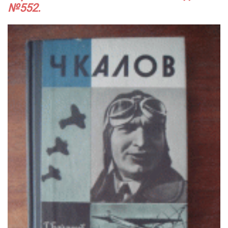
№552.