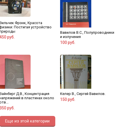
Вильчек Фрэнк, Красота
физики: Постигая устройство
природы
Вавилов В.С., Полупроводники
и излучения
450 руб.
100 руб.
Вайнберг Д.В., Концентрация
Келер В., Сергей Вавилов.
напряжений в пластинах около
150 руб.
отв...
350 руб.
Еще из этой категории