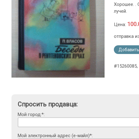
Хорошее. .
лучей.
100.
Цена:
отправка и
Добавить
#15260085, 
Спросить продавца:
Мой город:*:
Мой электронный адрес (е-майл)*: