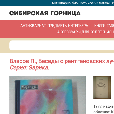
Антикварно-букинистический магазин г.
АНТИКВАРИАТ. ПРЕДМЕТЫ ИНТЕРЬЕРА
КНИГИ. ГА
АКСЕССУАРЫ ДЛЯ КОЛЛЕКЦИОН
Власов П., Беседы о рентгеновских луч
Серия: Эврика.
1977, изд-во
обложка: К