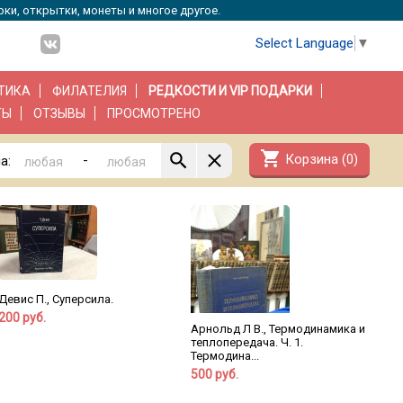
рки, открытки, монеты и многое другое.
Select Language
▼
ТИКА
ФИЛАТЕЛИЯ
РЕДКОСТИ И VIP ПОДАРКИ
ТЫ
ОТЗЫВЫ
ПРОСМОТРЕНО
shopping_cart
Корзина (
0
)
-
а:
Девис П., Суперсила.
200 руб.
Арнольд Л В., Термодинамика и
теплопередача. Ч. 1.
Термодина...
500 руб.