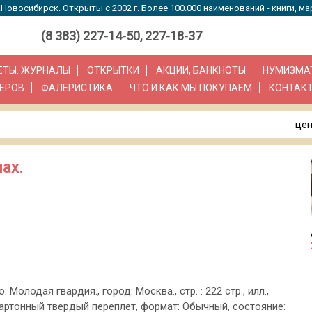
Новосибирск. Открыты с 2002 г. Более 100.000 наименований - книги, ма
(8 383) 227-14-50, 227-18-37
ЗЕТЫ. ЖУРНАЛЫ
ОТКРЫТКИ
АКЦИИ, БАНКНОТЫ
НУМИЗМА
ЕРОВ
ФАЛЕРИСТИКА
ЧТО И КАК МЫ ПОКУПАЕМ
КОНТАК
цен
ах.
: Молодая гвардия., город: Москва., стр. : 222 стр., илл.,
артонный твердый переплет, формат: Обычный, состояние: