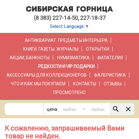
(8 383) 227-14-50, 227-18-37
Select Language
▼
АНТИКВАРИАТ. ПРЕДМЕТЫ ИНТЕРЬЕРА
КНИГИ. ГАЗЕТЫ. ЖУРНАЛЫ
ОТКРЫТКИ
АКЦИИ, БАНКНОТЫ
НУМИЗМАТИКА
ФИЛАТЕЛИЯ
РЕДКОСТИ И VIP ПОДАРКИ
АКСЕССУАРЫ ДЛЯ КОЛЛЕКЦИОНЕРОВ
ФАЛЕРИСТИКА
ЧТО И КАК МЫ ПОКУПАЕМ
КОНТАКТЫ
ОТЗЫВЫ
ПРОСМОТРЕНО
-
цена:
К сожалению, запрашиваемый Вами
товар не найден.