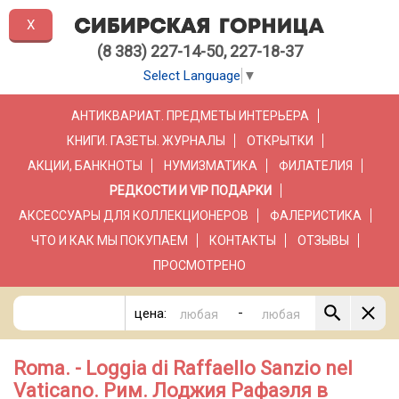
X
(8 383) 227-14-50, 227-18-37
Select Language
▼
АНТИКВАРИАТ. ПРЕДМЕТЫ ИНТЕРЬЕРА
КНИГИ. ГАЗЕТЫ. ЖУРНАЛЫ
ОТКРЫТКИ
АКЦИИ, БАНКНОТЫ
НУМИЗМАТИКА
ФИЛАТЕЛИЯ
РЕДКОСТИ И VIP ПОДАРКИ
АКСЕССУАРЫ ДЛЯ КОЛЛЕКЦИОНЕРОВ
ФАЛЕРИСТИКА
ЧТО И КАК МЫ ПОКУПАЕМ
КОНТАКТЫ
ОТЗЫВЫ
ПРОСМОТРЕНО
-
цена:
Roma. - Loggia di Raffaello Sanzio nel
Vaticano. Рим. Лоджия Рафаэля в