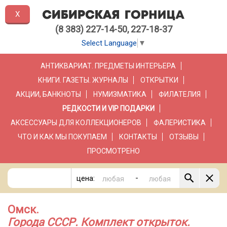
X
(8 383) 227-14-50, 227-18-37
Select Language
▼
АНТИКВАРИАТ. ПРЕДМЕТЫ ИНТЕРЬЕРА
КНИГИ. ГАЗЕТЫ. ЖУРНАЛЫ
ОТКРЫТКИ
АКЦИИ, БАНКНОТЫ
НУМИЗМАТИКА
ФИЛАТЕЛИЯ
РЕДКОСТИ И VIP ПОДАРКИ
АКСЕССУАРЫ ДЛЯ КОЛЛЕКЦИОНЕРОВ
ФАЛЕРИСТИКА
ЧТО И КАК МЫ ПОКУПАЕМ
КОНТАКТЫ
ОТЗЫВЫ
ПРОСМОТРЕНО
-
цена:
Омск.
Города СССР. Комплект открыток.