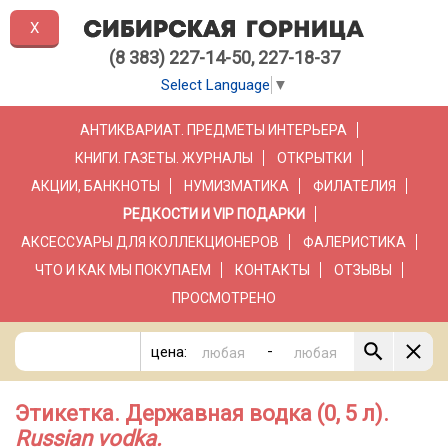
X
(8 383) 227-14-50, 227-18-37
Select Language
▼
АНТИКВАРИАТ. ПРЕДМЕТЫ ИНТЕРЬЕРА
КНИГИ. ГАЗЕТЫ. ЖУРНАЛЫ
ОТКРЫТКИ
АКЦИИ, БАНКНОТЫ
НУМИЗМАТИКА
ФИЛАТЕЛИЯ
РЕДКОСТИ И VIP ПОДАРКИ
АКСЕССУАРЫ ДЛЯ КОЛЛЕКЦИОНЕРОВ
ФАЛЕРИСТИКА
ЧТО И КАК МЫ ПОКУПАЕМ
КОНТАКТЫ
ОТЗЫВЫ
ПРОСМОТРЕНО
-
цена:
Этикетка. Державная водка (0, 5 л).
Russian vodka.