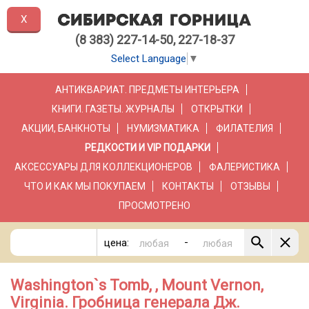
X
(8 383) 227-14-50, 227-18-37
Select Language
▼
АНТИКВАРИАТ. ПРЕДМЕТЫ ИНТЕРЬЕРА
КНИГИ. ГАЗЕТЫ. ЖУРНАЛЫ
ОТКРЫТКИ
АКЦИИ, БАНКНОТЫ
НУМИЗМАТИКА
ФИЛАТЕЛИЯ
РЕДКОСТИ И VIP ПОДАРКИ
АКСЕССУАРЫ ДЛЯ КОЛЛЕКЦИОНЕРОВ
ФАЛЕРИСТИКА
ЧТО И КАК МЫ ПОКУПАЕМ
КОНТАКТЫ
ОТЗЫВЫ
ПРОСМОТРЕНО
-
цена:
Washington`s Tomb, , Mount Vernon,
Virginia. Гробница генерала Дж.