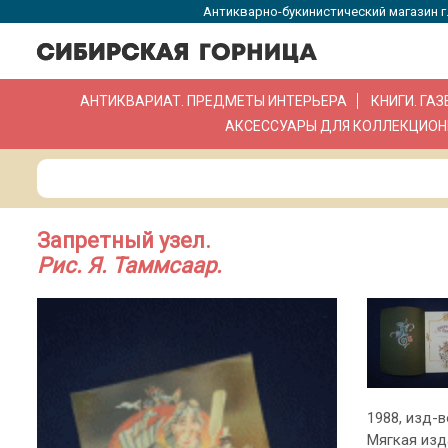
Антикварно-букинистический магазин г.
АНТИКВАРИАТ. ПРЕДМЕТЫ ИНТЕРЬЕРА
КНИГИ. ГА
АКСЕССУАРЫ ДЛЯ КОЛЛЕКЦИОН
Запретный узел.
Рис. Я. Таммсаар.
1988, изд-во
Мягкая изд