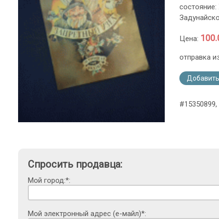
состояние:
Задунайско
100.
Цена:
отправка и
Добавить
#15350899, 
Спросить продавца:
Мой город:*:
Мой электронный адрес (е-майл)*: