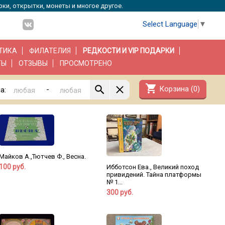
рки, открытки, монеты и многое другое.
Select Language
▼
ТИКА
ФИЛАТЕЛИЯ
РЕДКОСТИ И VIP ПОДАРКИ
ТЫ
ОТЗЫВЫ
ПРОСМОТРЕНО
shopping_cart
Корзина (
0
)
-
а:
Майков А.,Тютчев Ф., Весна.
100 руб.
Ибботсон Ева., Великий поход
привидений. Тайна платформы
№ 1...
300 руб.