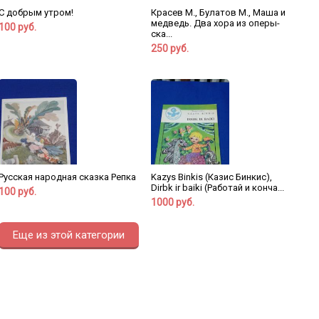
С добрым утром!
Красев М., Булатов М., Маша и
медведь. Два хора из оперы-
100 руб.
ска...
250 руб.
Русская народная сказка Репка
Kazys Binkis (Казис Бинкис),
Dirbk ir baiki (Работай и конча...
100 руб.
1000 руб.
Еще из этой категории