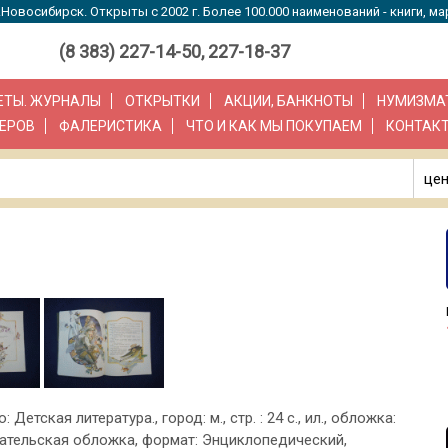
Новосибирск. Открыты с 2002 г. Более 100.000 наименований - книги, ма
(8 383) 227-14-50, 227-18-37
ЗЕТЫ. ЖУРНАЛЫ
ОТКРЫТКИ
АКЦИИ, БАНКНОТЫ
НУМИЗМА
ЕРОВ
ФАЛЕРИСТИКА
ЧТО И КАК МЫ ПОКУПАЕМ
КОНТАК
цен
: Детская литература., город: м., стр. : 24 с., ил., обложка:
ательская обложка, формат: Энциклопедический,