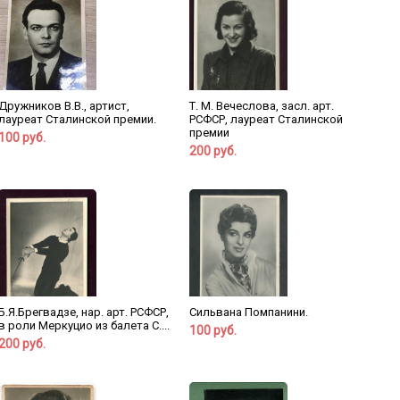
Дружников В.В., артист,
Т. М. Вечеслова, засл. арт.
лауреат Сталинской премии.
РСФСР, лауреат Сталинской
премии
100 руб.
200 руб.
Б.Я.Брегвадзе, нар. арт. РСФСР,
Сильвана Помпанини.
в роли Меркуцио из балета С....
100 руб.
200 руб.