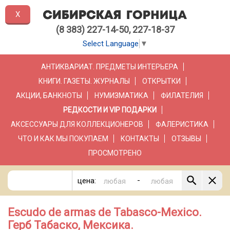
X
(8 383) 227-14-50, 227-18-37
Select Language
▼
АНТИКВАРИАТ. ПРЕДМЕТЫ ИНТЕРЬЕРА
КНИГИ. ГАЗЕТЫ. ЖУРНАЛЫ
ОТКРЫТКИ
АКЦИИ, БАНКНОТЫ
НУМИЗМАТИКА
ФИЛАТЕЛИЯ
РЕДКОСТИ И VIP ПОДАРКИ
АКСЕССУАРЫ ДЛЯ КОЛЛЕКЦИОНЕРОВ
ФАЛЕРИСТИКА
ЧТО И КАК МЫ ПОКУПАЕМ
КОНТАКТЫ
ОТЗЫВЫ
ПРОСМОТРЕНО
-
цена:
Escudo de armas de Tabasco-Mexico.
Герб Табаско, Мексика.