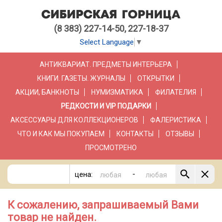
(8 383) 227-14-50, 227-18-37
Select Language
▼
АНТИКВАРИАТ. ПРЕДМЕТЫ ИНТЕРЬЕРА
КНИГИ. ГАЗЕТЫ. ЖУРНАЛЫ
ОТКРЫТКИ
АКЦИИ, БАНКНОТЫ
НУМИЗМАТИКА
ФИЛАТЕЛИЯ
РЕДКОСТИ И VIP ПОДАРКИ
АКСЕССУАРЫ ДЛЯ КОЛЛЕКЦИОНЕРОВ
ФАЛЕРИСТИКА
ЧТО И КАК МЫ ПОКУПАЕМ
КОНТАКТЫ
ОТЗЫВЫ
ПРОСМОТРЕНО
-
цена:
К сожалению, запрашиваемый Вами
товар не найден.