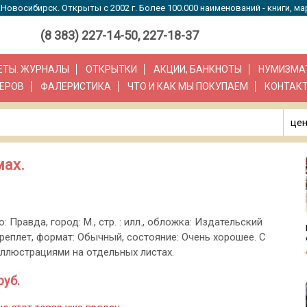
Новосибирск. Открыты с 2002 г. Более 100.000 наименований - книги, ма
(8 383) 227-14-50, 227-18-37
ЗЕТЫ. ЖУРНАЛЫ
ОТКРЫТКИ
АКЦИИ, БАНКНОТЫ
НУМИЗМА
ЕРОВ
ФАЛЕРИСТИКА
ЧТО И КАК МЫ ПОКУПАЕМ
КОНТАК
цен
мах.
о: Правда, город: М., стр. : илл., обложка: Издательский
реплет, формат: Обычный, состояние: Очень хорошее. С
ллюстрациями на отдельных листах.
руб.