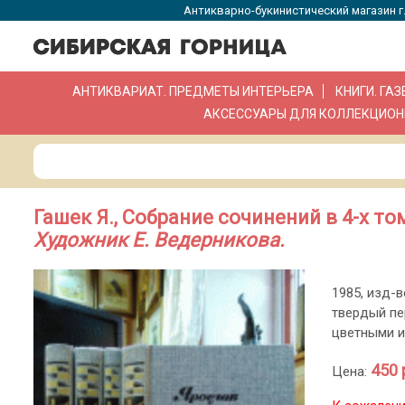
Антикварно-букинистический магазин г.
АНТИКВАРИАТ. ПРЕДМЕТЫ ИНТЕРЬЕРА
КНИГИ. ГА
АКСЕССУАРЫ ДЛЯ КОЛЛЕКЦИОН
Гашек Я., Собрание сочинений в 4-х то
Художник Е. Ведерникова.
1985, изд-в
твердый пе
цветными и
450 
Цена: