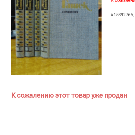
К сожалени
#15392765, 
К сожалению этот товар уже продан