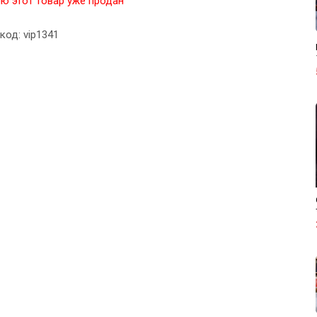
ю этот товар уже продан
код: vip1341