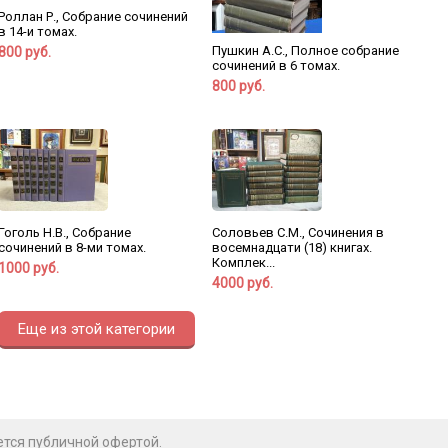
Роллан Р., Собрание сочинений
в 14-и томах.
Пушкин А.С., Полное собрание
800 руб.
сочинений в 6 томах.
800 руб.
Гоголь Н.В., Собрание
Соловьев С.М., Сочинения в
сочинений в 8-ми томах.
восемнадцати (18) книгах.
Комплек...
1000 руб.
4000 руб.
Еще из этой категории
ется публичной офертой.