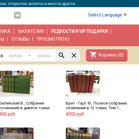
рки, открытки, монеты и многое другое.
Select Language
▼
ТИКА
ФИЛАТЕЛИЯ
РЕДКОСТИ И VIP ПОДАРКИ
ТЫ
ОТЗЫВЫ
ПРОСМОТРЕНО
shopping_cart
Корзина (
0
)
-
а:
Белинский В., Собрание
Брет - Гарт Ф., Полное собрание
сочинений в девяти томах.
сочинений в 12 томах. Том 1...
400 руб.
4000 руб.