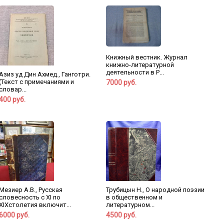
Книжный вестник. Журнал
книжно-литературной
деятельности в Р...
Азиз уд Дин Ахмед., Ганготри.
(Текст с примечаниями и
7000 руб.
словар...
400 руб.
Мезиер А.В., Русская
Трубицын Н., О народной поэзии
словесность с XI по
в общественном и
XIXстолетия включит...
литературном...
6000 руб.
4500 руб.