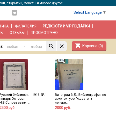
рки, открытки, монеты и многое другое.
Select Language
▼
ТИКА
ФИЛАТЕЛИЯ
РЕДКОСТИ И VIP ПОДАРКИ
ТЫ
ОТЗЫВЫ
ПРОСМОТРЕНО
shopping_cart
Корзина (
0
)
-
а:
Русский библиофил. 1916. №.1
Виноград З.Д., Библиография по
январь Основан
архитектуре. Указатель
Н.В.Соловьевым. ...
непери...
2500 руб.
2000 руб.