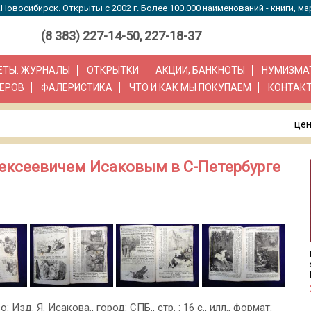
Новосибирск. Открыты с 2002 г. Более 100.000 наименований - книги, ма
(8 383) 227-14-50, 227-18-37
ЗЕТЫ. ЖУРНАЛЫ
ОТКРЫТКИ
АКЦИИ, БАНКНОТЫ
НУМИЗМА
ЕРОВ
ФАЛЕРИСТИКА
ЧТО И КАК МЫ ПОКУПАЕМ
КОНТАК
цен
лексеевичем Исаковым в С-Петербурге
о: Изд. Я. Исакова., город: СПБ., стр. : 16 с., илл., формат: