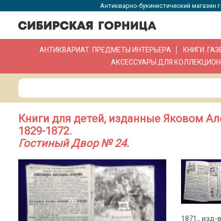
Антикварно-букинистический магазин г.
АНТИКВАРИАТ. ПРЕДМЕТЫ ИНТЕРЬЕРА
КНИГИ. ГА
АКСЕССУАРЫ ДЛЯ КОЛЛЕКЦИОН
Книги для детей, изданные Яковом А
1829-1872.
Гостиный Двор № 24.
1871., изд-в