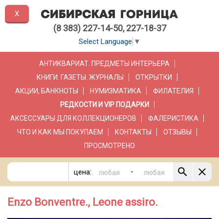
X
(8 383) 227-14-50, 227-18-37
Select Language
▼
АНТИКВАРИАТ. ПРЕДМЕТЫ ИНТЕРЬЕРА
КНИГИ. ГАЗЕТЫ. ЖУРНАЛЫ
ОТКРЫТКИ
АКЦИИ, БАНКНОТЫ
НУМИЗМАТИКА
ФИЛАТЕЛИЯ
РЕДКОСТИ И VIP ПОДАРКИ
АКСЕССУАРЫ ДЛЯ КОЛЛЕКЦИОНЕРОВ
ФАЛЕРИСТИКА
ЧТО И КАК МЫ ПОКУПАЕМ
КОНТАКТЫ
ОТЗЫВЫ
ПРОСМОТРЕНО
-
цена:
Enzo Bonventre., Leone assiro.