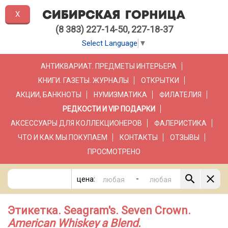
X
(8 383) 227-14-50, 227-18-37
Select Language
▼
АНТИКВАРИАТ. ПРЕДМЕТЫ ИНТЕРЬЕРА
КНИГИ. ГАЗЕТЫ. ЖУРНАЛЫ
ОТКРЫТКИ
АКЦИИ, БАНКНОТЫ
НУМИЗМАТИКА
ФИЛАТЕЛИЯ
РЕДКОСТИ И VIP ПОДАРКИ
АКСЕССУАРЫ ДЛЯ КОЛЛЕКЦИОНЕРОВ
ФАЛЕРИСТИКА
ЧТО И КАК МЫ ПОКУПАЕМ
КОНТАКТЫ
ОТЗЫВЫ
ПРОСМОТРЕНО
-
цена:
Этикетка. Seagram's. Seven Crown.
American Whiskey a Blend.