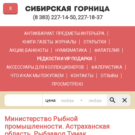
X
(8 383) 227-14-50, 227-18-37
АНТИКВАРИАТ. ПРЕДМЕТЫ ИНТЕРЬЕРА
КНИГИ. ГАЗЕТЫ. ЖУРНАЛЫ
ОТКРЫТКИ
АКЦИИ, БАНКНОТЫ
НУМИЗМАТИКА
ФИЛАТЕЛИЯ
РЕДКОСТИ И VIP ПОДАРКИ
АКСЕССУАРЫ ДЛЯ КОЛЛЕКЦИОНЕРОВ
ФАЛЕРИСТИКА
ЧТО И КАК МЫ ПОКУПАЕМ
КОНТАКТЫ
ОТЗЫВЫ
ПРОСМОТРЕНО
-
цена:
Министерство Рыбной
промышленности. Астраханская
область. Рыбзавод Тумак .