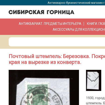
Антикварно-букинистический магазин г.
АНТИКВАРИАТ. ПРЕДМЕТЫ ИНТЕРЬЕРА
КНИГИ. ГА
АКСЕССУАРЫ ДЛЯ КОЛЛЕКЦИОН
Почтовый штемпель: Березовка. Покр
края на вырезке из конверта.
1930, город
штемпель: 