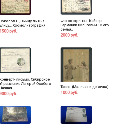
Фотооткрытка. Кайзер
Соколов Е., Выйду ль я на
Германии Вильгельм II и его
улицу... Хромолитография
семья..
1500 руб.
2000 руб.
Конверт- письмо. Сибирское
Управление Лагерей Особого
Танец. (Мальчик и девочка).
Назнач...
1000 руб.
9000 руб.