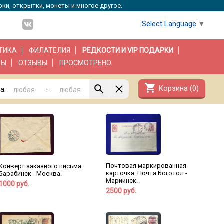
рки, открытки, монеты и многое другое.
Select Language
▼
ТИКА
ФИЛАТЕЛИЯ
РЕДКОСТИ И VIP ПОДАРКИ
ТЫ
ОТЗЫВЫ
ПРОСМОТРЕНО
shopping_cart
Корзина (
0
)
-
а:
Почтовая маркированная
Конверт заказного письма.
карточка. Почта Боготол -
Барабинск - Москва.
Мариинск.
1000 руб.
2500 руб.