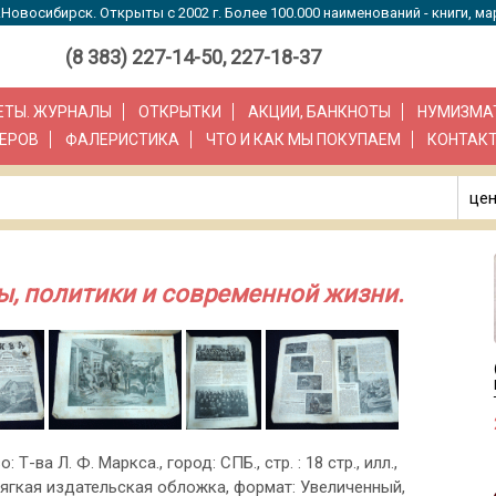
Новосибирск. Открыты с 2002 г. Более 100.000 наименований - книги, ма
(8 383) 227-14-50, 227-18-37
ЗЕТЫ. ЖУРНАЛЫ
ОТКРЫТКИ
АКЦИИ, БАНКНОТЫ
НУМИЗМА
ЕРОВ
ФАЛЕРИСТИКА
ЧТО И КАК МЫ ПОКУПАЕМ
КОНТАК
цен
, политики и современной жизни.
о: Т-ва Л. Ф. Маркса., город: СПБ., стр. : 18 стр., илл.,
ягкая издательская обложка, формат: Увеличенный,