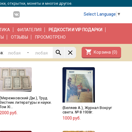
рки, открытки, монеты и многое другое.
Select Language
▼
ТИКА
ФИЛАТЕЛИЯ
РЕДКОСТИ И VIP ПОДАРКИ
ТЫ
ОТЗЫВЫ
ПРОСМОТРЕНО
shopping_cart
Корзина (
0
)
-
а:
(Мережковский Дм.), Труд.
Вестник литературы и науки.
Том XI...
(Беляев А.), Журнал Вокруг
света. № 8 1938г.
2000 руб.
1000 руб.