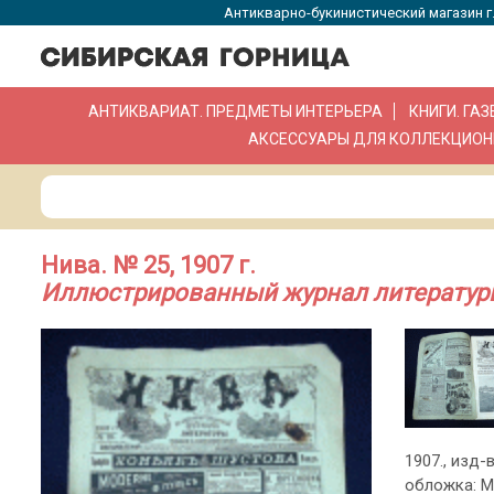
Антикварно-букинистический магазин г.
АНТИКВАРИАТ. ПРЕДМЕТЫ ИНТЕРЬЕРА
КНИГИ. ГА
АКСЕССУАРЫ ДЛЯ КОЛЛЕКЦИОН
Нива. № 25, 1907 г.
Иллюстрированный журнал литературы
1907., изд-в
обложка: М