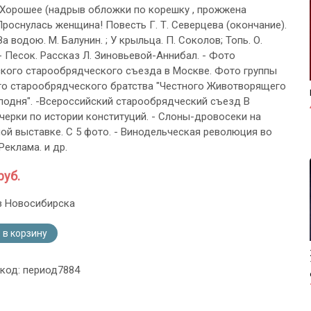
 Хорошее (надрыв обложки по корешку , прожжена
Проснулась женщина! Повесть Г. Т. Северцева (окончание).
За водою. М. Балунин. ; У крыльца. П. Соколов; Топь. О.
- Песок. Рассказ Л. Зиновьевой-Аннибал. - Фото
кого старообрядческого съезда в Москве. Фото группы
о старообрядческого братства "Честного Животворящего
подня". -Всероссийский старообрядческий съезд В
Очерки по истории конституций. - Слоны-дровосеки на
ой выставке. С 5 фото. - Винодельческая революция во
Реклама. и др.
руб.
з Новосибирска
 в корзину
 код: период7884