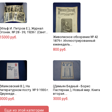
(Ильф И. Петров Е.), Журнал
Огонек. № 28 - 39, 1928 г. (Свет...
Живописное обозрение № 42
15000 руб.
1879 г. Иллюстрированный
еженедель...
800 руб.
(Маяковский В.), На
(Демьян Бедный - Борис
литературном посту. № 9 1930 г.
Пастернак.), Новый мир. Книга
Двухнеде...
вторая....
3000 руб.
3000 руб.
Еще из этой категории