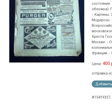
состояние:
обложка). 
- Картины: 
Модерсон. 
Всероссийс
московског
Креста Гос
Москве. - 
колониальн
Франции. - 
400 
Цена:
отправка и
Добавить
#15419337,