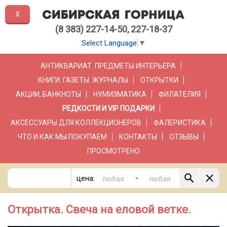
X
(8 383) 227-14-50, 227-18-37
Select Language
▼
АНТИКВАРИАТ. ПРЕДМЕТЫ ИНТЕРЬЕРА
КНИГИ. ГАЗЕТЫ. ЖУРНАЛЫ
ОТКРЫТКИ
АКЦИИ, БАНКНОТЫ
НУМИЗМАТИКА
ФИЛАТЕЛИЯ
РЕДКОСТИ И VIP ПОДАРКИ
АКСЕССУАРЫ ДЛЯ КОЛЛЕКЦИОНЕРОВ
ФАЛЕРИСТИКА
ЧТО И КАК МЫ ПОКУПАЕМ
КОНТАКТЫ
ОТЗЫВЫ
ПРОСМОТРЕНО
-
цена:
Открытка. Свеча на еловой ветке.