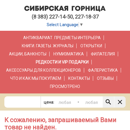
(8 383) 227-14-50, 227-18-37
Select Language
▼
АНТИКВАРИАТ. ПРЕДМЕТЫ ИНТЕРЬЕРА
КНИГИ. ГАЗЕТЫ. ЖУРНАЛЫ
ОТКРЫТКИ
АКЦИИ, БАНКНОТЫ
НУМИЗМАТИКА
ФИЛАТЕЛИЯ
РЕДКОСТИ И VIP ПОДАРКИ
АКСЕССУАРЫ ДЛЯ КОЛЛЕКЦИОНЕРОВ
ФАЛЕРИСТИКА
ЧТО И КАК МЫ ПОКУПАЕМ
КОНТАКТЫ
ОТЗЫВЫ
ПРОСМОТРЕНО
-
цена:
К сожалению, запрашиваемый Вами
товар не найден.