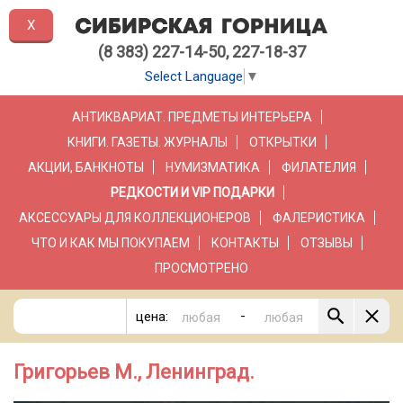
X
(8 383) 227-14-50, 227-18-37
Select Language
▼
АНТИКВАРИАТ. ПРЕДМЕТЫ ИНТЕРЬЕРА
КНИГИ. ГАЗЕТЫ. ЖУРНАЛЫ
ОТКРЫТКИ
АКЦИИ, БАНКНОТЫ
НУМИЗМАТИКА
ФИЛАТЕЛИЯ
РЕДКОСТИ И VIP ПОДАРКИ
АКСЕССУАРЫ ДЛЯ КОЛЛЕКЦИОНЕРОВ
ФАЛЕРИСТИКА
ЧТО И КАК МЫ ПОКУПАЕМ
КОНТАКТЫ
ОТЗЫВЫ
ПРОСМОТРЕНО
-
цена:
Григорьев М., Ленинград.