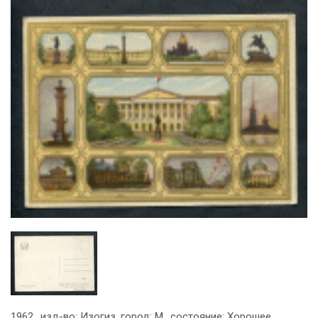
1962., изд-во: Изогиз, город: М., состояние: Хорошее.