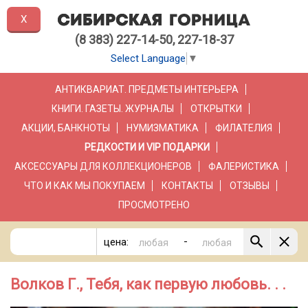
X
(8 383) 227-14-50, 227-18-37
Select Language
▼
АНТИКВАРИАТ. ПРЕДМЕТЫ ИНТЕРЬЕРА
КНИГИ. ГАЗЕТЫ. ЖУРНАЛЫ
ОТКРЫТКИ
АКЦИИ, БАНКНОТЫ
НУМИЗМАТИКА
ФИЛАТЕЛИЯ
РЕДКОСТИ И VIP ПОДАРКИ
АКСЕССУАРЫ ДЛЯ КОЛЛЕКЦИОНЕРОВ
ФАЛЕРИСТИКА
ЧТО И КАК МЫ ПОКУПАЕМ
КОНТАКТЫ
ОТЗЫВЫ
ПРОСМОТРЕНО
-
цена:
Волков Г., Тебя, как первую любовь. . .