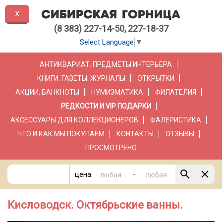
X
(8 383) 227-14-50, 227-18-37
Select Language
▼
АНТИКВАРИАТ. ПРЕДМЕТЫ ИНТЕРЬЕРА
КНИГИ. ГАЗЕТЫ. ЖУРНАЛЫ
ОТКРЫТКИ
АКЦИИ, БАНКНОТЫ
НУМИЗМАТИКА
ФИЛАТЕЛИЯ
РЕДКОСТИ И VIP ПОДАРКИ
АКСЕССУАРЫ ДЛЯ КОЛЛЕКЦИОНЕРОВ
ФАЛЕРИСТИКА
ЧТО И КАК МЫ ПОКУПАЕМ
КОНТАКТЫ
ОТЗЫВЫ
ПРОСМОТРЕНО
-
цена:
Кисловодск. Октябрьские ванны.