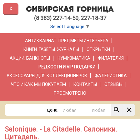
X
(8 383) 227-14-50, 227-18-37
Select Language
▼
АНТИКВАРИАТ. ПРЕДМЕТЫ ИНТЕРЬЕРА
КНИГИ. ГАЗЕТЫ. ЖУРНАЛЫ
ОТКРЫТКИ
АКЦИИ, БАНКНОТЫ
НУМИЗМАТИКА
ФИЛАТЕЛИЯ
РЕДКОСТИ И VIP ПОДАРКИ
АКСЕССУАРЫ ДЛЯ КОЛЛЕКЦИОНЕРОВ
ФАЛЕРИСТИКА
ЧТО И КАК МЫ ПОКУПАЕМ
КОНТАКТЫ
ОТЗЫВЫ
ПРОСМОТРЕНО
-
цена:
Salonique. - La Citadelle. Салоники.
Цитадель.