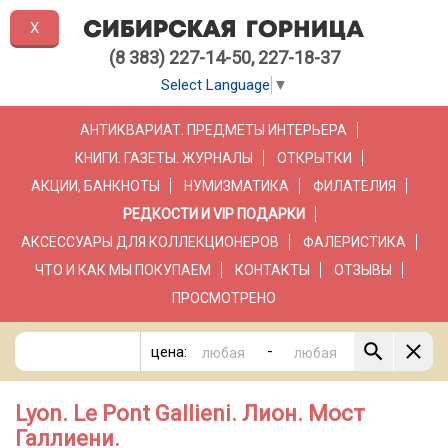
X
(8 383) 227-14-50, 227-18-37
Select Language
▼
АНТИКВАРИАТ. ПРЕДМЕТЫ ИНТЕРЬЕРА
КНИГИ. ГАЗЕТЫ. ЖУРНАЛЫ
ОТКРЫТКИ
АКЦИИ, БАНКНОТЫ
НУМИЗМАТИКА
ФИЛАТЕЛИЯ
РЕДКОСТИ И VIP ПОДАРКИ
АКСЕССУАРЫ ДЛЯ КОЛЛЕКЦИОНЕРОВ
ФАЛЕРИСТИКА
ЧТО И КАК МЫ ПОКУПАЕМ
КОНТАКТЫ
ОТЗЫВЫ
ПРОСМОТРЕНО
-
цена:
Lyon. Le Pont Gallieni. Лион. Мост
Галлиени.