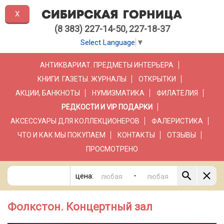
X
(8 383) 227-14-50, 227-18-37
Select Language
▼
АНТИКВАРИАТ. ПРЕДМЕТЫ ИНТЕРЬЕРА
КНИГИ. ГАЗЕТЫ. ЖУРНАЛЫ
ОТКРЫТКИ
АКЦИИ, БАНКНОТЫ
НУМИЗМАТИКА
ФИЛАТЕЛИЯ
РЕДКОСТИ И VIP ПОДАРКИ
АКСЕССУАРЫ ДЛЯ КОЛЛЕКЦИОНЕРОВ
ФАЛЕРИСТИКА
ЧТО И КАК МЫ ПОКУПАЕМ
КОНТАКТЫ
ОТЗЫВЫ
ПРОСМОТРЕНО
-
цена:
Фолкстон. Концертный зал