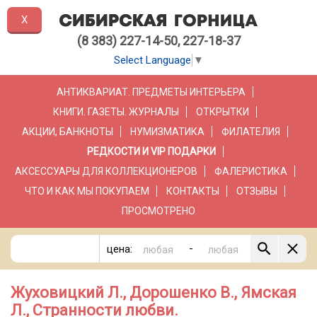
X
(8 383) 227-14-50, 227-18-37
Select Language
▼
АНТИКВАРИАТ. ПРЕДМЕТЫ ИНТЕРЬЕРА
КНИГИ. ГАЗЕТЫ. ЖУРНАЛЫ
ОТКРЫТКИ
АКЦИИ, БАНКНОТЫ
НУМИЗМАТИКА
ФИЛАТЕЛИЯ
РЕДКОСТИ И VIP ПОДАРКИ
АКСЕССУАРЫ ДЛЯ КОЛЛЕКЦИОНЕРОВ
ФАЛЕРИСТИКА
ЧТО И КАК МЫ ПОКУПАЕМ
КОНТАКТЫ
ОТЗЫВЫ
ПРОСМОТРЕНО
-
цена:
Жуховицкий Л., Дорошенко В., Ямская
Л., Странности любви.