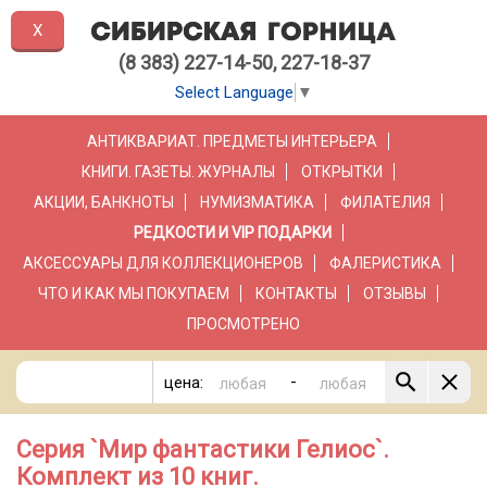
X
(8 383) 227-14-50, 227-18-37
Select Language
▼
АНТИКВАРИАТ. ПРЕДМЕТЫ ИНТЕРЬЕРА
КНИГИ. ГАЗЕТЫ. ЖУРНАЛЫ
ОТКРЫТКИ
АКЦИИ, БАНКНОТЫ
НУМИЗМАТИКА
ФИЛАТЕЛИЯ
РЕДКОСТИ И VIP ПОДАРКИ
АКСЕССУАРЫ ДЛЯ КОЛЛЕКЦИОНЕРОВ
ФАЛЕРИСТИКА
ЧТО И КАК МЫ ПОКУПАЕМ
КОНТАКТЫ
ОТЗЫВЫ
ПРОСМОТРЕНО
-
цена:
Серия `Мир фантастики Гелиос`.
Комплект из 10 книг.