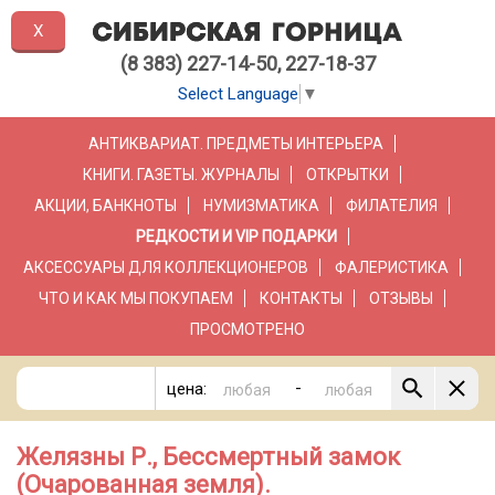
X
(8 383) 227-14-50, 227-18-37
Select Language
▼
АНТИКВАРИАТ. ПРЕДМЕТЫ ИНТЕРЬЕРА
КНИГИ. ГАЗЕТЫ. ЖУРНАЛЫ
ОТКРЫТКИ
АКЦИИ, БАНКНОТЫ
НУМИЗМАТИКА
ФИЛАТЕЛИЯ
РЕДКОСТИ И VIP ПОДАРКИ
АКСЕССУАРЫ ДЛЯ КОЛЛЕКЦИОНЕРОВ
ФАЛЕРИСТИКА
ЧТО И КАК МЫ ПОКУПАЕМ
КОНТАКТЫ
ОТЗЫВЫ
ПРОСМОТРЕНО
-
цена:
Желязны Р., Бессмертный замок
(Очарованная земля).