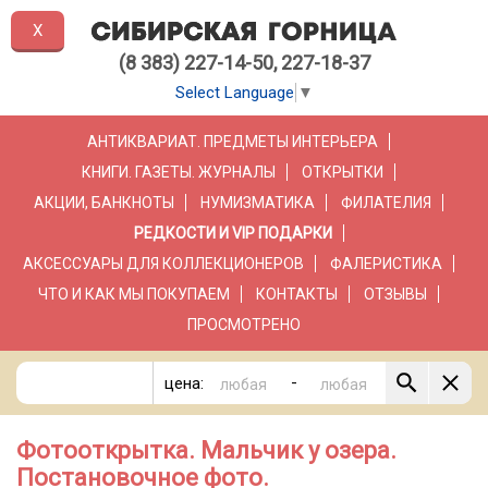
X
(8 383) 227-14-50, 227-18-37
Select Language
▼
АНТИКВАРИАТ. ПРЕДМЕТЫ ИНТЕРЬЕРА
КНИГИ. ГАЗЕТЫ. ЖУРНАЛЫ
ОТКРЫТКИ
АКЦИИ, БАНКНОТЫ
НУМИЗМАТИКА
ФИЛАТЕЛИЯ
РЕДКОСТИ И VIP ПОДАРКИ
АКСЕССУАРЫ ДЛЯ КОЛЛЕКЦИОНЕРОВ
ФАЛЕРИСТИКА
ЧТО И КАК МЫ ПОКУПАЕМ
КОНТАКТЫ
ОТЗЫВЫ
ПРОСМОТРЕНО
-
цена:
Фотооткрытка. Мальчик у озера.
Постановочное фото.