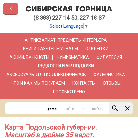
X
(8 383) 227-14-50, 227-18-37
Select Language
▼
АНТИКВАРИАТ. ПРЕДМЕТЫ ИНТЕРЬЕРА
КНИГИ. ГАЗЕТЫ. ЖУРНАЛЫ
ОТКРЫТКИ
АКЦИИ, БАНКНОТЫ
НУМИЗМАТИКА
ФИЛАТЕЛИЯ
РЕДКОСТИ И VIP ПОДАРКИ
АКСЕССУАРЫ ДЛЯ КОЛЛЕКЦИОНЕРОВ
ФАЛЕРИСТИКА
ЧТО И КАК МЫ ПОКУПАЕМ
КОНТАКТЫ
ОТЗЫВЫ
ПРОСМОТРЕНО
-
цена:
Карта Подольской губернии.
Масштаб в дюйме 35 верст.