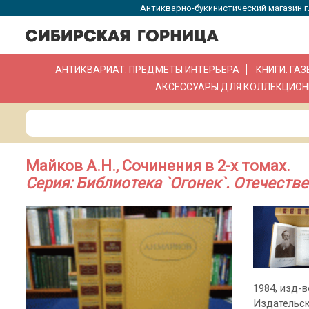
Антикварно-букинистический магазин г.
АНТИКВАРИАТ. ПРЕДМЕТЫ ИНТЕРЬЕРА
КНИГИ. ГА
АКСЕССУАРЫ ДЛЯ КОЛЛЕКЦИОН
Майков А.Н., Сочинения в 2-х томах.
Серия: Библиотека `Огонек`. Отечеств
1984, изд-во
Издательск