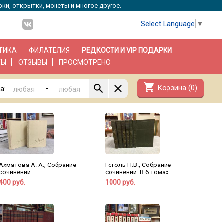
рки, открытки, монеты и многое другое.
Select Language
▼
ТИКА
ФИЛАТЕЛИЯ
РЕДКОСТИ И VIP ПОДАРКИ
ТЫ
ОТЗЫВЫ
ПРОСМОТРЕНО
shopping_cart
Корзина (
0
)
-
а:
Ахматова А. А., Собрание
Гоголь Н.В., Собрание
сочинений.
сочинений. В 6 томах.
400 руб.
1000 руб.