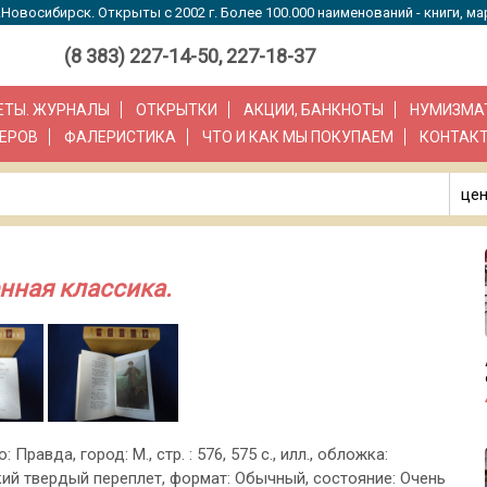
Новосибирск. Открыты с 2002 г. Более 100.000 наименований - книги, ма
(8 383) 227-14-50, 227-18-37
ЗЕТЫ. ЖУРНАЛЫ
ОТКРЫТКИ
АКЦИИ, БАНКНОТЫ
НУМИЗМА
ЕРОВ
ФАЛЕРИСТИКА
ЧТО И КАК МЫ ПОКУПАЕМ
КОНТАК
цен
енная классика.
: Правда, город: М., стр. : 576, 575 с., илл., обложка:
ий твердый переплет, формат: Обычный, состояние: Очень