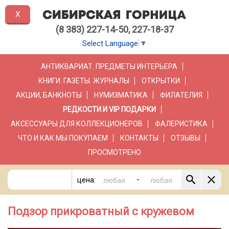
X
(8 383) 227-14-50, 227-18-37
Select Language
▼
АНТИКВАРИАТ. ПРЕДМЕТЫ ИНТЕРЬЕРА
КНИГИ. ГАЗЕТЫ. ЖУРНАЛЫ
ОТКРЫТКИ
АКЦИИ, БАНКНОТЫ
НУМИЗМАТИКА
ФИЛАТЕЛИЯ
РЕДКОСТИ И VIP ПОДАРКИ
АКСЕССУАРЫ ДЛЯ КОЛЛЕКЦИОНЕРОВ
ФАЛЕРИСТИКА
ЧТО И КАК МЫ ПОКУПАЕМ
КОНТАКТЫ
ОТЗЫВЫ
ПРОСМОТРЕНО
-
цена:
Подзор прикроватный с кружевом