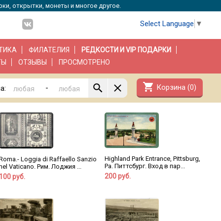
рки, открытки, монеты и многое другое.
Select Language
▼
ТИКА
ФИЛАТЕЛИЯ
РЕДКОСТИ И VIP ПОДАРКИ
ТЫ
ОТЗЫВЫ
ПРОСМОТРЕНО
shopping_cart
Корзина (
0
)
-
а:
Highland Park Entrance, Pittsburg,
Roma.- Loggia di Raffaello Sanzio
Pa. Питтсбург. Вход в пар...
nel Vaticano. Рим. Лоджия ...
200 руб.
100 руб.