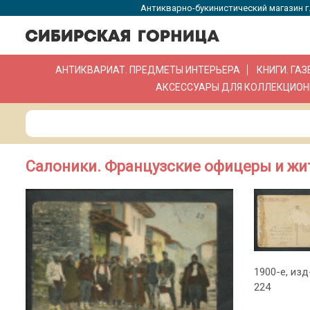
Антикварно-букинистический магазин г.
АНТИКВАРИАТ. ПРЕДМЕТЫ ИНТЕРЬЕРА
КНИГИ. ГА
АКСЕССУАРЫ ДЛЯ КОЛЛЕКЦИОН
Салоники. Французские офицеры и жи
1900-е, изд
224