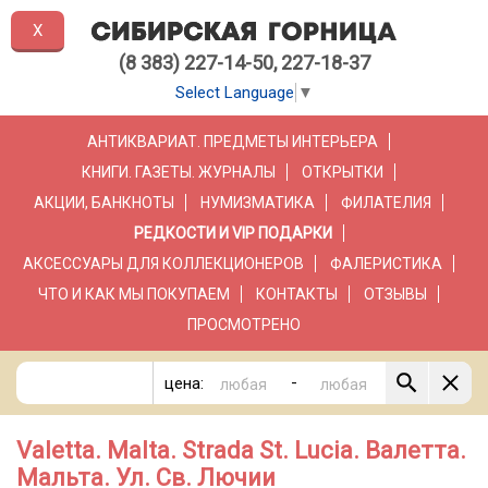
X
(8 383) 227-14-50, 227-18-37
Select Language
▼
АНТИКВАРИАТ. ПРЕДМЕТЫ ИНТЕРЬЕРА
КНИГИ. ГАЗЕТЫ. ЖУРНАЛЫ
ОТКРЫТКИ
АКЦИИ, БАНКНОТЫ
НУМИЗМАТИКА
ФИЛАТЕЛИЯ
РЕДКОСТИ И VIP ПОДАРКИ
АКСЕССУАРЫ ДЛЯ КОЛЛЕКЦИОНЕРОВ
ФАЛЕРИСТИКА
ЧТО И КАК МЫ ПОКУПАЕМ
КОНТАКТЫ
ОТЗЫВЫ
ПРОСМОТРЕНО
-
цена:
Valetta. Malta. Strada St. Lucia. Валетта.
Мальта. Ул. Св. Лючии