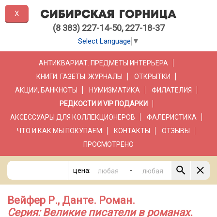
X
(8 383) 227-14-50, 227-18-37
Select Language
▼
АНТИКВАРИАТ. ПРЕДМЕТЫ ИНТЕРЬЕРА
КНИГИ. ГАЗЕТЫ. ЖУРНАЛЫ
ОТКРЫТКИ
АКЦИИ, БАНКНОТЫ
НУМИЗМАТИКА
ФИЛАТЕЛИЯ
РЕДКОСТИ И VIP ПОДАРКИ
АКСЕССУАРЫ ДЛЯ КОЛЛЕКЦИОНЕРОВ
ФАЛЕРИСТИКА
ЧТО И КАК МЫ ПОКУПАЕМ
КОНТАКТЫ
ОТЗЫВЫ
ПРОСМОТРЕНО
-
цена:
Вейфер Р., Данте. Роман.
Серия: Великие писатели в романах.