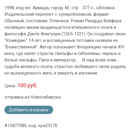
1998, изд-во: Армада, город: М., стр. : 377 с., обложка:
Издательский переплет с суперобложкой, формат:
Обычный, состояние: Отличное. Роман Рихарда Вейфера
посвящен жизни выдающегося итальянского поэта и
философа Данте Алигъери (1265-1321). Он создавал свою
"Комедию" 14 лет, и восхищенные потомки назвали ее
"Божественной". Автор показывет Флоренцию начала XIV
века, где кипят страсти: гвельфы и гибеллины, черные и
белые гвельфы, Папа и император. . . И над всем этим -
судьба великого поэта, страстно любившего свою родину,
но вынужденного жить и умереть в изгнании.
100 руб.
Цена:
отправка из Новосибирска
Добавить в корзину
#15477580, код: кра25170