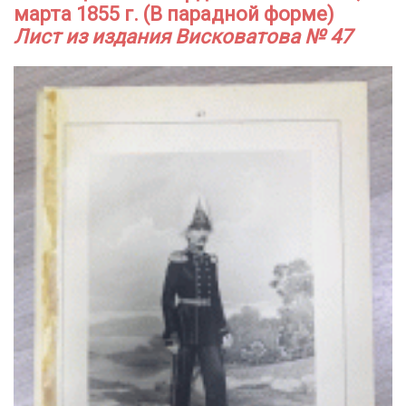
марта 1855 г. (В парадной форме)
Лист из издания Висковатова № 47