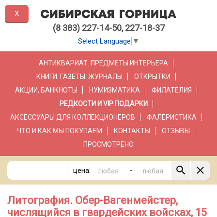
X
(8 383) 227-14-50, 227-18-37
Select Language
▼
АНТИКВАРИАТ. ПРЕДМЕТЫ ИНТЕРЬЕРА
КНИГИ. ГАЗЕТЫ. ЖУРНАЛЫ
ОТКРЫТКИ
АКЦИИ, БАНКНОТЫ
НУМИЗМАТИКА
ФИЛАТЕЛИЯ
РЕДКОСТИ И VIP ПОДАРКИ
АКСЕССУАРЫ ДЛЯ КОЛЛЕКЦИОНЕРОВ
ФАЛЕРИСТИКА
ЧТО И КАК МЫ ПОКУПАЕМ
КОНТАКТЫ
ОТЗЫВЫ
ПРОСМОТРЕНО
-
цена:
Литография. Обер-Вагенмейстер,
числящийся в гвардейских войсках, 15