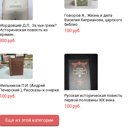
Говоров А., Жизнь и дела
Василия Киприанова, царского
библио...
Мордовцев Д.Л., За чьи грехи?
Историческая повесть из
100 руб.
времен...
300 руб.
Мельников П.И. (Андрей
Печерский ), Рассказы и очерки.
Русская историческая повесть
100 руб.
первой половины XIX века.
100 руб.
Еще из этой категории