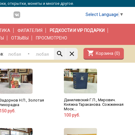
рки, открытки, монеты и многое другое.
Select Language
▼
ТИКА
ФИЛАТЕЛИЯ
РЕДКОСТИ И VIP ПОДАРКИ
ТЫ
ОТЗЫВЫ
ПРОСМОТРЕНО
shopping_cart
Корзина (
0
)
-
а:
Данилевский Г.П., Мирович.
Задорнов Н.П., Золотая
Княжна Тараканова. Сожженная
лихорадка
Моск...
150 руб.
100 руб.