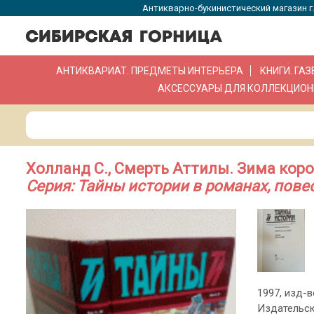
Антикварно-букинистический магазин г.
АНТИКВАРИАТ. ПРЕДМЕТЫ ИНТЕРЬЕРА
КНИГИ. ГА
АКСЕССУАРЫ ДЛЯ КОЛЛЕКЦИОН
Холланд С., Смерть Аттилы. Зима коро
Серия: Тайны истории в романах, пове
1997, изд-во
Издательск