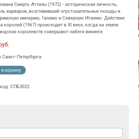
романа Смерть Аттилы (1972) - историческая личность,
ль варваров, возглавивший опустошительные походы в
римскую империю, Галлию и Северную Италию. Действие
 королей (1967) происходит в XI веке, когда на земли
андских королевств совершают набеги викинги.
руб.
з Санкт-Петербурга
 в корзину
 код: СПБ3022