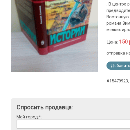
. В центре 
предводите
Восточную 
романа Зима
мелких ирл
150 
Цена:
отправка и
Добавить
#15479923,
Спросить продавца:
Мой город:*: