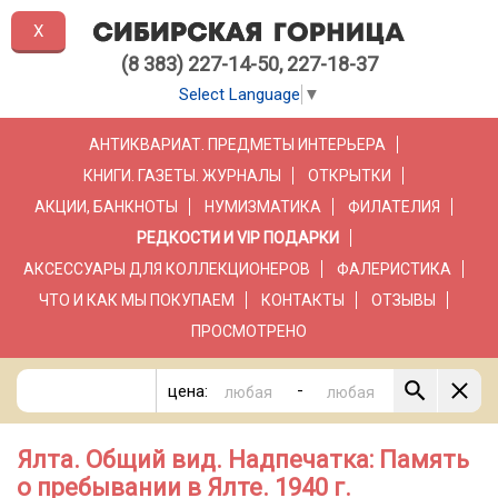
X
(8 383) 227-14-50, 227-18-37
Select Language
▼
АНТИКВАРИАТ. ПРЕДМЕТЫ ИНТЕРЬЕРА
КНИГИ. ГАЗЕТЫ. ЖУРНАЛЫ
ОТКРЫТКИ
АКЦИИ, БАНКНОТЫ
НУМИЗМАТИКА
ФИЛАТЕЛИЯ
РЕДКОСТИ И VIP ПОДАРКИ
АКСЕССУАРЫ ДЛЯ КОЛЛЕКЦИОНЕРОВ
ФАЛЕРИСТИКА
ЧТО И КАК МЫ ПОКУПАЕМ
КОНТАКТЫ
ОТЗЫВЫ
ПРОСМОТРЕНО
-
цена:
Ялта. Общий вид. Надпечатка: Память
о пребывании в Ялте. 1940 г.