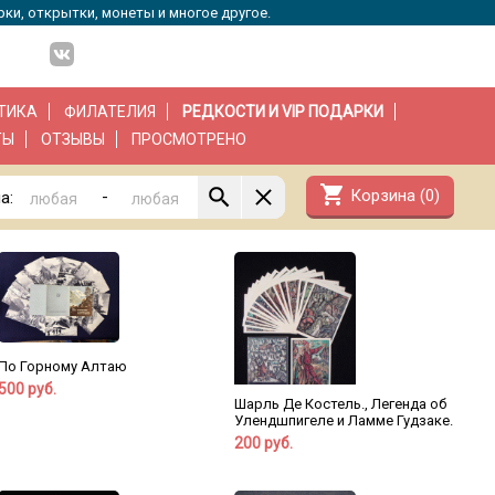
рки, открытки, монеты и многое другое.
ТИКА
ФИЛАТЕЛИЯ
РЕДКОСТИ И VIP ПОДАРКИ
ТЫ
ОТЗЫВЫ
ПРОСМОТРЕНО
shopping_cart
Корзина (
0
)
-
а:
По Горному Алтаю
500 руб.
Шарль Де Костель., Легенда об
Улендшпигеле и Ламме Гудзаке.
200 руб.