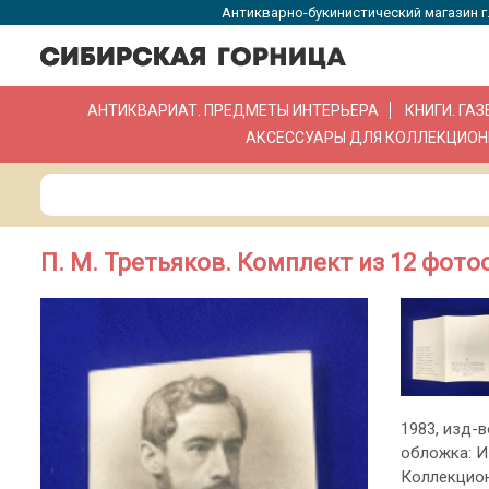
Антикварно-букинистический магазин г.
АНТИКВАРИАТ. ПРЕДМЕТЫ ИНТЕРЬЕРА
КНИГИ. ГА
АКСЕССУАРЫ ДЛЯ КОЛЛЕКЦИОН
П. М. Третьяков. Комплект из 12 фото
1983, изд-в
обложка: И
Коллекцио