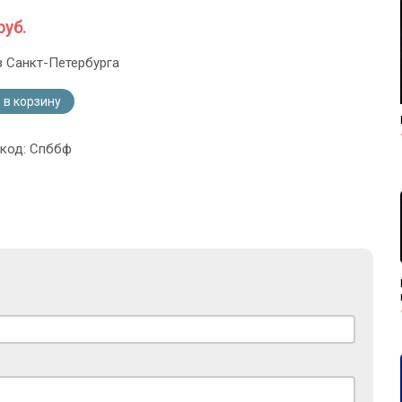
руб.
з Санкт-Петербурга
 в корзину
 код: Спббф