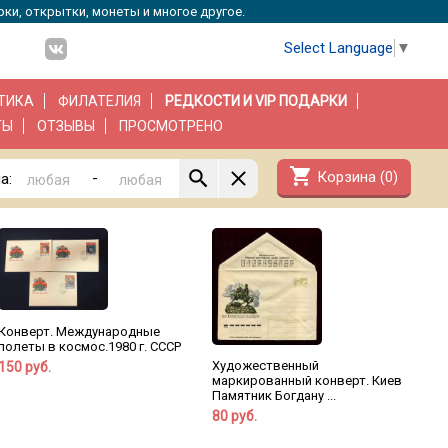
рки, открытки, монеты и многое другое.
Select Language
▼
ТИКА
ФИЛАТЕЛИЯ
РЕДКОСТИ И VIP ПОДАРКИ
ТЫ
ОТЗЫВЫ
ПРОСМОТРЕНО
shopping_cart
Корзина (
0
)
-
а:
Конверт. Международные
полеты в космос.1980 г. СССР
Художественный
150 руб.
маркированный конверт. Киев
Памятник Богдану ...
80 руб.