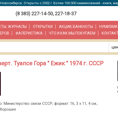
Новосибирск. Открыты с 2002 г. Более 100.000 наименований - книги, ма
(8 383) 227-14-50, 227-18-37
ЗЕТЫ. ЖУРНАЛЫ
ОТКРЫТКИ
АКЦИИ, БАНКНОТЫ
НУМИЗМА
ЕРОВ
ФАЛЕРИСТИКА
ЧТО И КАК МЫ ПОКУПАЕМ
КОНТАК
цен
. Туапсе Гора " Ежик " 1974 г. СССР
о: Министерство связи СССР, формат: 16, 3 х 11, 4 см.,
 Хорошее