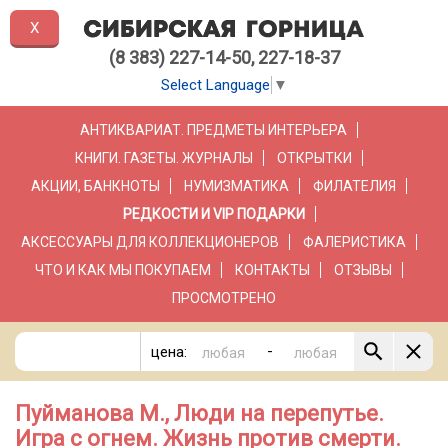
X
(8 383) 227-14-50, 227-18-37
Select Language
▼
АНТИКВАРИАТ. ПРЕДМЕТЫ ИНТЕРЬЕРА
КНИГИ. ГАЗЕТЫ. ЖУРНАЛЫ
ОТКРЫТКИ
АКЦИИ, БАНКНОТЫ
НУМИЗМАТИКА
ФИЛАТЕЛИЯ
РЕДКОСТИ И VIP ПОДАРКИ
АКСЕССУАРЫ ДЛЯ КОЛЛЕКЦИОНЕРОВ
ФАЛЕРИСТИКА
ЧТО И КАК МЫ ПОКУПАЕМ
КОНТАКТЫ
ОТЗЫВЫ
ПРОСМОТРЕНО
-
цена:
Пуйманова М., Люди на перепутье.
Игра с огнем. Жизнь против смерти.