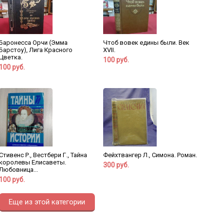
Баронесса Орчи (Эмма
Чтоб вовек едины были. Век
Барстоу), Лига Красного
XVII.
Цветка.
100 руб.
100 руб.
Стивенс Р., Вестбери Г., Тайна
Фейхтвангер Л., Симона. Роман.
королевы Елисаветы.
300 руб.
Любовница...
100 руб.
Еще из этой категории