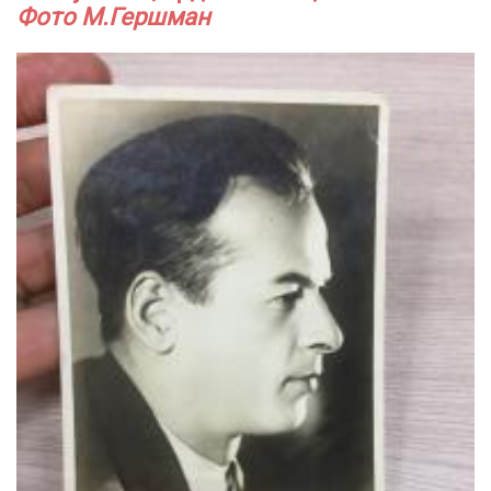
Фото М.Гершман