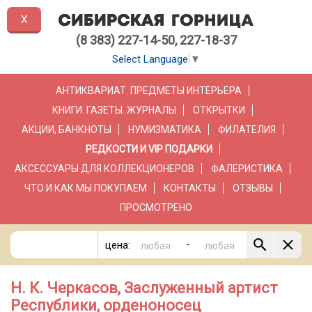
X
(8 383) 227-14-50, 227-18-37
Select Language
▼
АНТИКВАРИАТ. ПРЕДМЕТЫ ИНТЕРЬЕРА
КНИГИ. ГАЗЕТЫ. ЖУРНАЛЫ
ОТКРЫТКИ
АКЦИИ, БАНКНОТЫ
НУМИЗМАТИКА
ФИЛАТЕЛИЯ
РЕДКОСТИ И VIP ПОДАРКИ
АКСЕССУАРЫ ДЛЯ КОЛЛЕКЦИОНЕРОВ
ФАЛЕРИСТИКА
ЧТО И КАК МЫ ПОКУПАЕМ
КОНТАКТЫ
ОТЗЫВЫ
ПРОСМОТРЕНО
-
цена:
Н. К. Черкасов, Заслуженный артист
Республики, орденоносец