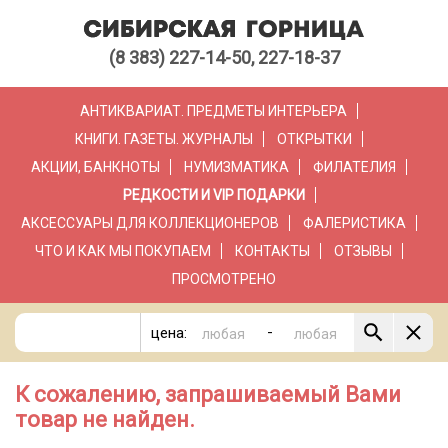
(8 383) 227-14-50, 227-18-37
АНТИКВАРИАТ. ПРЕДМЕТЫ ИНТЕРЬЕРА
КНИГИ. ГАЗЕТЫ. ЖУРНАЛЫ
ОТКРЫТКИ
АКЦИИ, БАНКНОТЫ
НУМИЗМАТИКА
ФИЛАТЕЛИЯ
РЕДКОСТИ И VIP ПОДАРКИ
АКСЕССУАРЫ ДЛЯ КОЛЛЕКЦИОНЕРОВ
ФАЛЕРИСТИКА
ЧТО И КАК МЫ ПОКУПАЕМ
КОНТАКТЫ
ОТЗЫВЫ
ПРОСМОТРЕНО
-
цена:
К сожалению, запрашиваемый Вами
товар не найден.