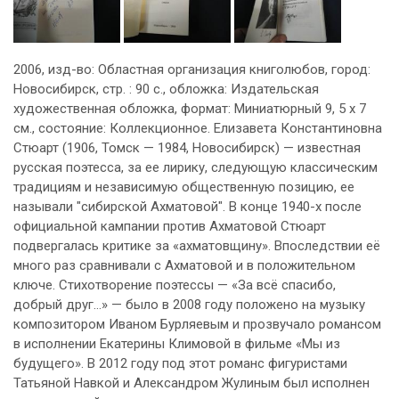
2006, изд-во: Областная организация книголюбов, город:
Новосибирск, стр. : 90 с., обложка: Издательская
художественная обложка, формат: Миниатюрный 9, 5 х 7
см., состояние: Коллекционное. Елизавета Константиновна
Стюарт (1906, Томск — 1984, Новосибирск) — известная
русская поэтесса, за ее лирику, следующую классическим
традициям и независимую общественную позицию, ее
называли "сибирской Ахматовой". В конце 1940-х после
официальной кампании против Ахматовой Стюарт
подвергалась критике за «ахматовщину». Впоследствии её
много раз сравнивали с Ахматовой и в положительном
ключе. Стихотворение поэтессы — «За всё спасибо,
добрый друг…» — было в 2008 году положено на музыку
композитором Иваном Бурляевым и прозвучало романсом
в исполнении Екатерины Климовой в фильме «Мы из
будущего». В 2012 году под этот романс фигуристами
Татьяной Навкой и Александром Жулиным был исполнен