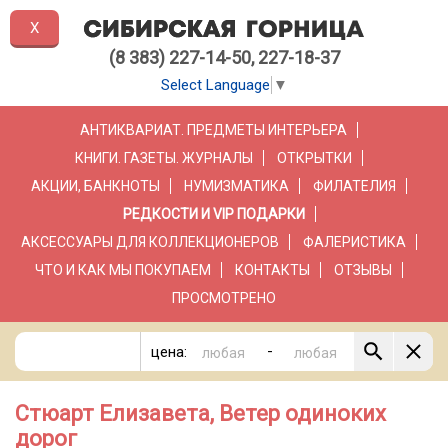
X
(8 383) 227-14-50, 227-18-37
Select Language
▼
АНТИКВАРИАТ. ПРЕДМЕТЫ ИНТЕРЬЕРА
КНИГИ. ГАЗЕТЫ. ЖУРНАЛЫ
ОТКРЫТКИ
АКЦИИ, БАНКНОТЫ
НУМИЗМАТИКА
ФИЛАТЕЛИЯ
РЕДКОСТИ И VIP ПОДАРКИ
АКСЕССУАРЫ ДЛЯ КОЛЛЕКЦИОНЕРОВ
ФАЛЕРИСТИКА
ЧТО И КАК МЫ ПОКУПАЕМ
КОНТАКТЫ
ОТЗЫВЫ
ПРОСМОТРЕНО
-
цена:
Стюарт Елизавета, Ветер одиноких
дорог