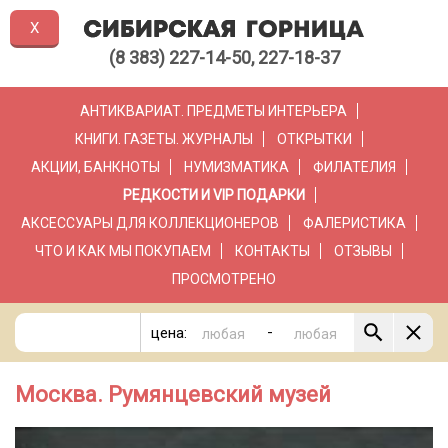
X
(8 383) 227-14-50, 227-18-37
АНТИКВАРИАТ. ПРЕДМЕТЫ ИНТЕРЬЕРА
КНИГИ. ГАЗЕТЫ. ЖУРНАЛЫ
ОТКРЫТКИ
АКЦИИ, БАНКНОТЫ
НУМИЗМАТИКА
ФИЛАТЕЛИЯ
РЕДКОСТИ И VIP ПОДАРКИ
АКСЕССУАРЫ ДЛЯ КОЛЛЕКЦИОНЕРОВ
ФАЛЕРИСТИКА
ЧТО И КАК МЫ ПОКУПАЕМ
КОНТАКТЫ
ОТЗЫВЫ
ПРОСМОТРЕНО
-
цена:
Москва. Румянцевский музей